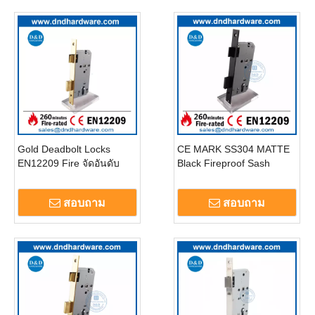
Gold Deadbolt Locks
CE MARK SS304 MATTE
EN12209 Fire จัดอันดับ
Black Fireproof Sash
SS304 Polished Brass
Lock-DDML009
Bedroom Door Lock-
สอบถาม
สอบถาม
DDML009