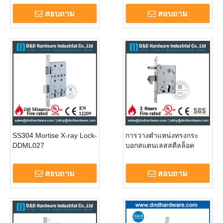
สอบถาม
สอบถาม
SS304 Mortise X-ray Lock-
การวางตำแหน่งทรงกระ
DDML027
บอกสแตนเลสสตีลล็อค
สำหรับประตูโลหะ
DDML035
สอบถาม
สอบถาม