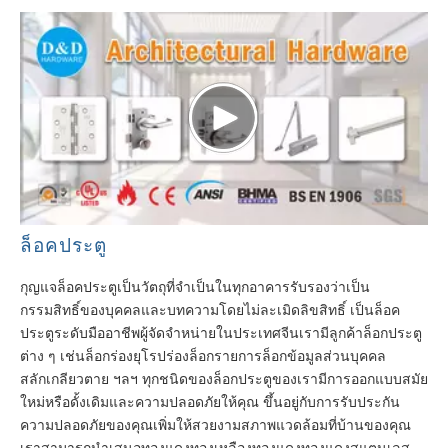
ล็อคประตู
กุญแจล็อคประตูเป็นวัตถุที่จำเป็นในทุกอาคารรับรองว่าเป็น
กรรมสิทธิ์ของบุคคลและบทความโดยไม่ละเมิดลิขสิทธิ์ เป็นล็อค
ประตูระดับมืออาชีพผู้จัดจำหน่ายในประเทศจีนเรามีลูกค้าล็อกประตู
ต่าง ๆ เช่นล็อกร่องยุโรปร่องล็อกรายการล็อกข้อมูลส่วนบุคคล
สลักเกลียวตาย ฯลฯ ทุกชนิดของล็อกประตูของเรามีการออกแบบสมัย
ใหม่หรือดั้งเดิมและความปลอดภัยให้คุณ ขึ้นอยู่กับการรับประกัน
ความปลอดภัยของคุณเพิ่มให้สวยงามสภาพแวดล้อมที่บ้านของคุณ
เราสามารถนำเสนอทองแดงทองเหลืองทองแดงทองแดงสแตนเลส