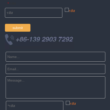
รหัส
*
submit