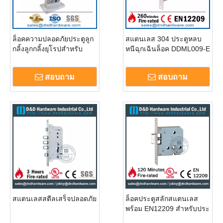
ล็อคความปลอดภัยประตูลูก
สแตนเลส 304 ประตูหลบ
กลิ้งลูกกลิ้งยุโรปสำหรับ
หนีฉุกเฉินล็อค DDML009-E
อาคารที่อยู่อาศัย DDML010
สอบถาม
สอบถาม
สแตนเลสสตีลเสร็จปลอดภัย
ล็อคประตูสลักสแตนเลส
พร้อม EN12209 สำหรับประ
ตูอลูมิเนียม- DDML55ZL