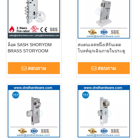
ล็อค SASH SHORYOM
สแตนเลสหนึ่งเทิร์นเดด
BRASS STORYOOM
โบลท์ฉุกเฉินภายในประตู
สำหรับประตูแก้ว DDML023
การติดตั้งล็อค DDML009-E
สอบถาม
สอบถาม