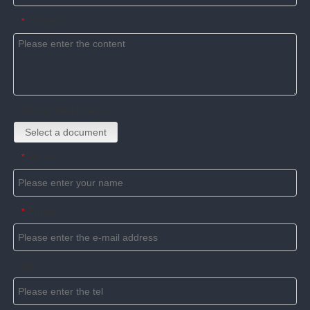
Content
*
Upload attachments
Select a document
Name
*
E-mail
*
Tel